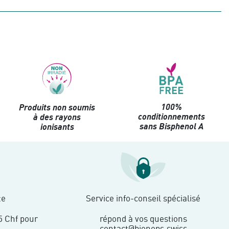
100%
Produits non soumis
conditionnements
à des rayons
sans Bisphenol A
ionisants
te
Service info-conseil spécialisé
5 Chf pour
répond à vos questions
contact@bionops.swiss