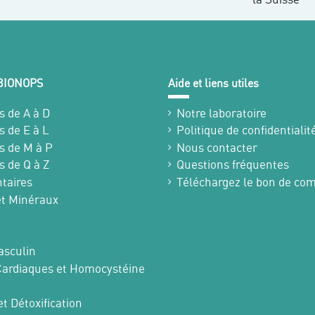
 BIONOPS
Aide et liens utiles
s de A à D
Notre laboratoire
s de E à L
Politique de confidentialit
s de M à P
Nous contacter
s de Q à Z
Questions fréquentes
taires
Téléchargez le bon de c
et Minéraux
sculin
Cardiaques et Homocystéine
t Détoxification