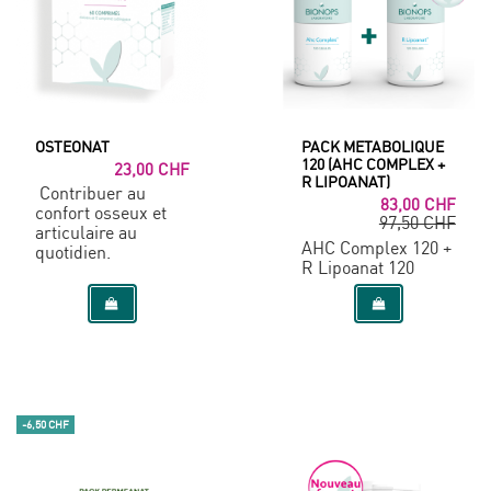
OSTEONAT
PACK METABOLIQUE
120 (AHC COMPLEX +
23,00 CHF
R LIPOANAT)
Contribuer au
83,00 CHF
confort osseux et
97,50 CHF
articulaire au
AHC Complex 120 +
quotidien.
R Lipoanat 120
-6,50 CHF