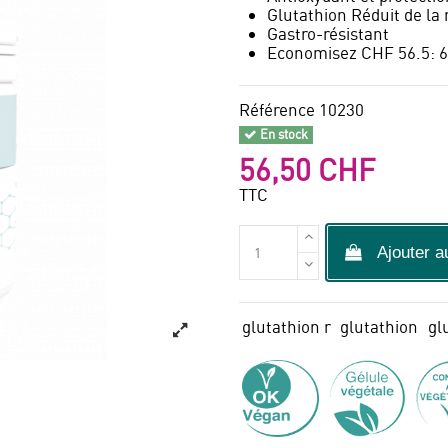
Glutathion Réduit de la
Gastro-résistant
Economisez CHF 56.5: 6 
Référence
10230
En stock
56,50 CHF
TTC
Ajouter a
glutathion r
glutathion
gl