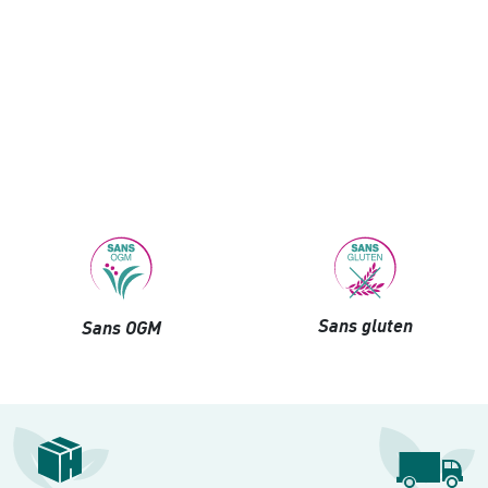
Sans gluten
Sans OGM