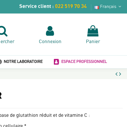
Service client :
022 519 70 34
Français
ercher
Connexion
Panier
NOTRE LABORATOIRE
ESPACE PROFESSIONNEL
R
se de glutathion réduit et de vitamine C :
 cellulaire *