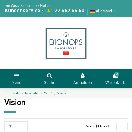
Die Wissenschaft der Natur
Kundenservice :
+41
22 567 55 50
Allemand
0
Menu
Suche
Anmelden
Warenkorb
Startseite
Nos Solution Santé
Vision
Vision
Filter
Name (A bis Z)
5