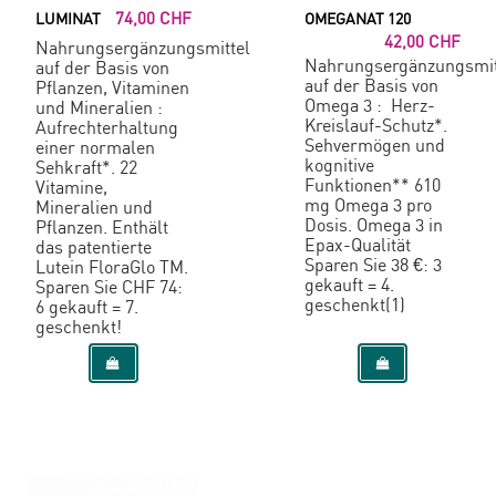
74,00 CHF
LUMINAT
OMEGANAT 120
42,00 CHF
Nahrungsergänzungsmittel
Nahrungsergänzungsmit
auf der Basis von
auf der Basis von
Pflanzen, Vitaminen
Omega 3 : Herz-
und Mineralien :
Kreislauf-Schutz*.
Aufrechterhaltung
Sehvermögen und
einer normalen
kognitive
Sehkraft*. 22
Funktionen** 610
Vitamine,
mg Omega 3 pro
Mineralien und
Dosis. Omega 3 in
Pflanzen. Enthält
Epax-Qualität
das patentierte
Sparen Sie 38 €: 3
Lutein FloraGlo TM.
gekauft = 4.
Sparen Sie CHF 74:
geschenkt(1)
6 gekauft = 7.
geschenkt!