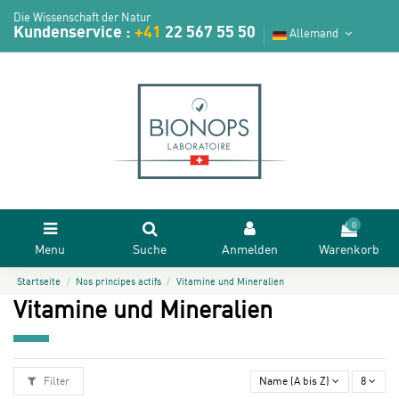
Die Wissenschaft der Natur
Kundenservice :
+41
22 567 55 50
Allemand
0
Menu
Suche
Anmelden
Warenkorb
Startseite
Nos principes actifs
Vitamine und Mineralien
Vitamine und Mineralien
Filter
Name (A bis Z)
8