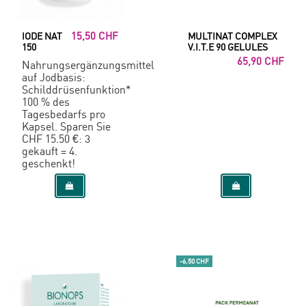
15,50 CHF
IODE NAT
MULTINAT COMPLEX
150
V.I.T.E 90 GELULES
65,90 CHF
Nahrungsergänzungsmittel
auf Jodbasis:
Schilddrüsenfunktion*
100 % des
Tagesbedarfs pro
Kapsel. Sparen Sie
CHF 15.50 €: 3
gekauft = 4.
geschenkt!
-6,50 CHF