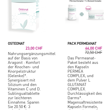
OSTEONAT
PACK PERMEANAT
23,00 CHF
66,00 CHF
72,50 CHF
Nahrungsergänzungsmittel
auf der Basis von
Das Permeanat-
Aragonit : Komfort
Paket besteht aus
der Knochen- und
den Kapseln
Knorpelstruktur
PERMEA
(Gelenke)*.
COMPLEX, und
Synergisiert mit
dem Pulver L
Silizium und den
GLUTANAT
Vitaminen C und D.
COMPLEX.
Sublingualtablette
Durchlässigkeit des
zur leichteren
Darms*.
Einnahme. Sparen
Magensaftresistente
Sie 20.50 €: 3
Kapseln Formeln,