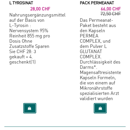
L TYROSINAT
PACK PERMEANAT
28,00 CHF
66,00 CHF
72,50 CHF
Nahrungsergänzungsmittel
auf der Basis von
Das Permeanat-
L-Tyrosin :
Paket besteht aus
Nervensystem 95%
den Kapseln
Reinheit 855 mg pro
PERMEA
Dosis Ohne
COMPLEX, und
Zusatzstoffe Sparen
dem Pulver L
Sie CHF 28: 3
GLUTANAT
gekauft = 4.
COMPLEX.
geschenkt(1)
Durchlässigkeit des
Darms*.
Magensaftresistente
Kapseln Formeln,
die von einem auf
Mikronährstoffe
spezialisierten Arzt
validiert wurden