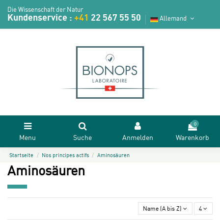
Die Wissenschaft der Natur
Kundenservice :
+41
22 567 55 50
Allemand
0
Menu
Suche
Anmelden
Warenkorb
Startseite
Nos principes actifs
Aminosäuren
Aminosäuren
Name (A bis Z)
4