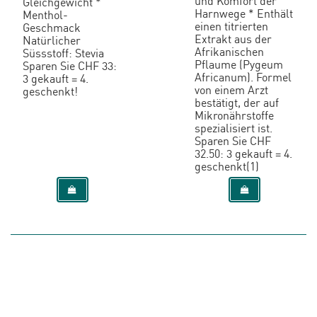
und Komfort der
Gleichgewicht *
Harnwege * Enthält
Menthol-
einen titrierten
Geschmack
Extrakt aus der
Natürlicher
Afrikanischen
Süssstoff: Stevia
Pflaume (Pygeum
Sparen Sie CHF 33:
Africanum). Formel
3 gekauft = 4.
von einem Arzt
geschenkt!
bestätigt, der auf
Mikronährstoffe
spezialisiert ist.
Sparen Sie CHF
32.50: 3 gekauft = 4.
geschenkt(1)