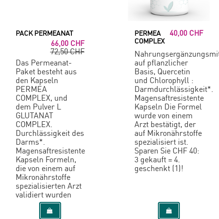
40,00 CHF
PACK PERMEANAT
PERMEA
COMPLEX
66,00 CHF
72,50 CHF
Nahrungsergänzungsmit
Das Permeanat-
auf pflanzlicher
Paket besteht aus
Basis, Quercetin
den Kapseln
und Chlorophyll :
PERMEA
Darmdurchlässigkeit*.
COMPLEX, und
Magensaftresistente
dem Pulver L
Kapseln Die Formel
GLUTANAT
wurde von einem
COMPLEX.
Arzt bestätigt, der
Durchlässigkeit des
auf Mikronährstoffe
Darms*.
spezialisiert ist.
Magensaftresistente
Sparen Sie CHF 40:
Kapseln Formeln,
3 gekauft = 4.
die von einem auf
geschenkt (1)!
Mikronährstoffe
spezialisierten Arzt
validiert wurden