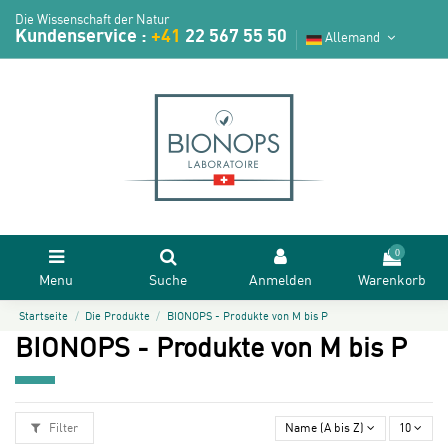
Die Wissenschaft der Natur
Kundenservice :
+41
22 567 55 50
Allemand
0
Menu
Suche
Anmelden
Warenkorb
Startseite
Die Produkte
BIONOPS - Produkte von M bis P
BIONOPS - Produkte von M bis P
Filter
Name (A bis Z)
10