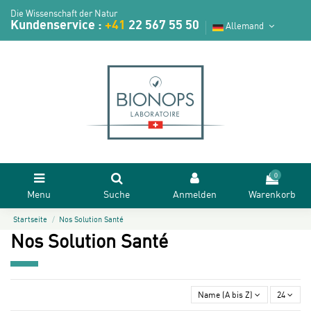
Die Wissenschaft der Natur
Kundenservice :
+41
22 567 55 50
Allemand
0
Menu
Suche
Anmelden
Warenkorb
Startseite
Nos Solution Santé
Nos Solution Santé
Name (A bis Z)
24