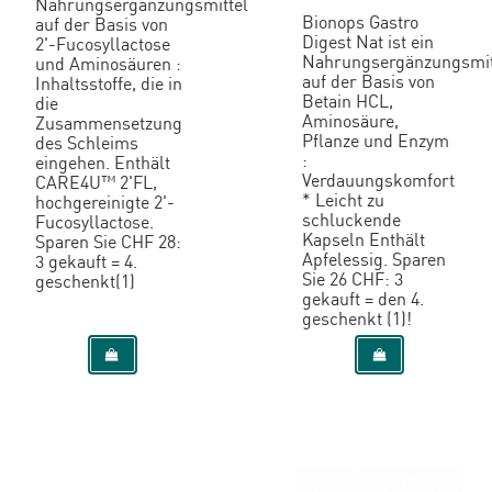
Nahrungsergänzungsmittel
Bionops Gastro
auf der Basis von
Digest Nat ist ein
2'-Fucosyllactose
Nahrungsergänzungsmit
und Aminosäuren :
auf der Basis von
Inhaltsstoffe, die in
Betain HCL,
die
Aminosäure,
Zusammensetzung
Pflanze und Enzym
des Schleims
:
eingehen. Enthält
Verdauungskomfort
CARE4U™ 2'FL,
* Leicht zu
hochgereinigte 2'-
schluckende
Fucosyllactose.
Kapseln Enthält
Sparen Sie CHF 28:
Apfelessig. Sparen
3 gekauft = 4.
Sie 26 CHF: 3
geschenkt(1)
gekauft = den 4.
geschenkt (1)!