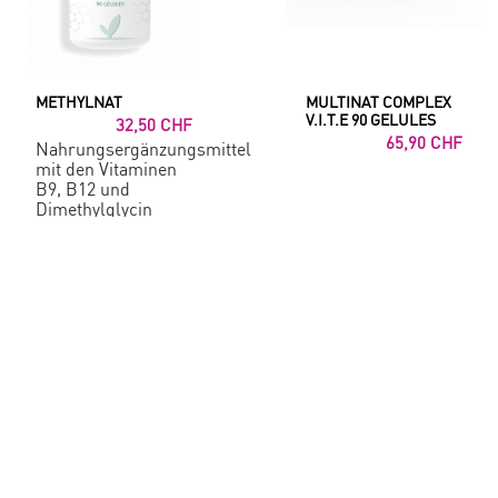
METHYLNAT
MULTINAT COMPLEX
V.I.T.E 90 GELULES
32,50 CHF
65,90 CHF
Nahrungsergänzungsmittel
mit den Vitaminen
B9, B12 und
Dimethylglycin
(DMG) :
Regulierung des
Homocysteinspiegels
*. Enthält
Quatrefolic, ein
hochbioverfügbares
Vitamin B9 der
vierten Generation.
500 µg Vitamin B9 +
200 mg DMG!
Sparen Sie CHF
32.50: 6 gekauft = 7.
geschenkt(1)