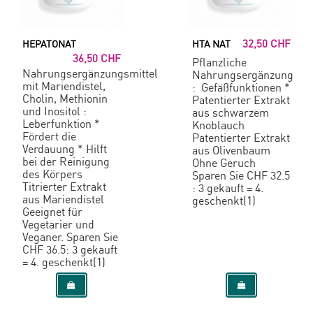
32,50 CHF
HEPATONAT
HTA NAT
36,50 CHF
Pflanzliche
Nahrungsergänzungsmittel
Nahrungsergänzung
mit Mariendistel,
: Gefäßfunktionen *
Cholin, Methionin
Patentierter Extrakt
und Inositol :
aus schwarzem
Leberfunktion *
Knoblauch
Fördert die
Patentierter Extrakt
Verdauung * Hilft
aus Olivenbaum
bei der Reinigung
Ohne Geruch
des Körpers
Sparen Sie CHF 32.5
Titrierter Extrakt
: 3 gekauft = 4.
aus Mariendistel
geschenkt(1)
Geeignet für
Vegetarier und
Veganer. Sparen Sie
CHF 36.5: 3 gekauft
= 4. geschenkt(1)