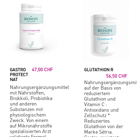
47,00 CHF
GASTRO
GLUTATHION R
PROTECT
56,50 CHF
NAT
Nahrungsergänzungsmit
Nahrungsergänzungsmittel
auf der Basis von
mit Nährstoffen,
reduziertem
Brokkoli, Probiotika
Glutathion und
und anderen
Vitamin C :
Substanzen mit
Antioxidans und
physiologischem
Zellschutz *
Zweck. Von einem
Reduziertes
auf Mikronährstoffe
Glutathion von der
spezialisierten Arzt
Marke Sétria.
validierte Formel.