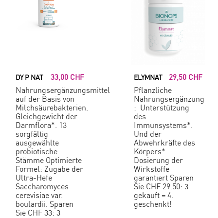
33,00 CHF
29,50 CHF
DY P NAT
ELYMNAT
Nahrungsergänzungsmittel
Pflanzliche
auf der Basis von
Nahrungsergänzung
Milchsäurebakterien.
: Unterstützung
Gleichgewicht der
des
Darmflora*. 13
Immunsystems*.
sorgfältig
Und der
ausgewählte
Abwehrkräfte des
probiotische
Körpers*.
Stämme Optimierte
Dosierung der
Formel: Zugabe der
Wirkstoffe
Ultra-Hefe
garantiert Sparen
Saccharomyces
Sie CHF 29.50: 3
cerevisiae var.
gekauft = 4.
boulardii. Sparen
geschenkt!
Sie CHF 33: 3