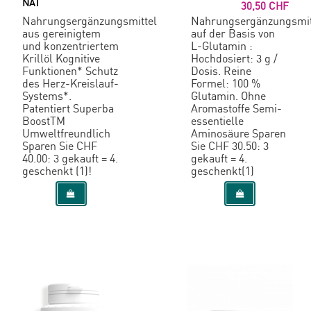
NAT
30,50 CHF
Nahrungsergänzungsmittel
Nahrungsergänzungsmit
aus gereinigtem
auf der Basis von
und konzentriertem
L-Glutamin :
Krillöl Kognitive
Hochdosiert: 3 g /
Funktionen* Schutz
Dosis. Reine
des Herz-Kreislauf-
Formel: 100 %
Systems*.
Glutamin. Ohne
Patentiert Superba
Aromastoffe Semi-
BoostTM
essentielle
Umweltfreundlich
Aminosäure Sparen
Sparen Sie CHF
Sie CHF 30.50: 3
40.00: 3 gekauft = 4.
gekauft = 4.
geschenkt (1)!
geschenkt(1)