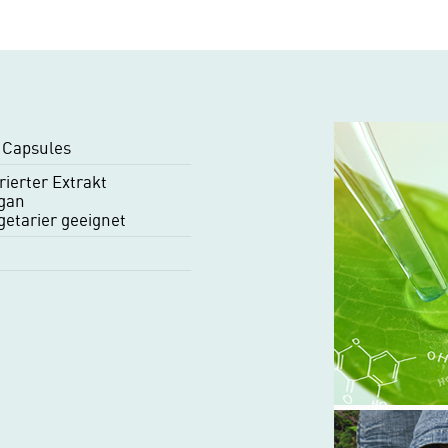
 Capsules
trierter Extrakt
gan
getarier geeignet