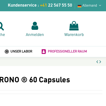
Kundenservice :
+41
22 567 55 50
Allemand
che
Anmelden
Warenkorb
UNSER LABOR
PROFESSIONELLER RAUM
ONO ® 60 Capsules