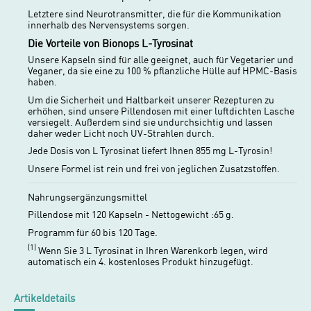
Letztere sind Neurotransmitter, die für die Kommunikation
innerhalb des Nervensystems sorgen.
Die Vorteile von Bionops L-Tyrosinat
Unsere Kapseln sind für alle geeignet, auch für Vegetarier und
Veganer, da sie eine zu 100 % pflanzliche Hülle auf HPMC-Basis
haben.
Um die Sicherheit und Haltbarkeit unserer Rezepturen zu
erhöhen, sind unsere Pillendosen mit einer luftdichten Lasche
versiegelt. Außerdem sind sie undurchsichtig und lassen
daher weder Licht noch UV-Strahlen durch.
Jede Dosis von L Tyrosinat liefert Ihnen 855 mg L-Tyrosin!
Unsere Formel ist rein und frei von jeglichen Zusatzstoffen.
Nahrungsergänzungsmittel
Pillendose mit 120 Kapseln - Nettogewicht :65 g.
Programm für 60 bis 120 Tage.
(1)
Wenn Sie 3 L Tyrosinat in Ihren Warenkorb legen, wird
automatisch ein 4. kostenloses Produkt hinzugefügt.
Artikeldetails