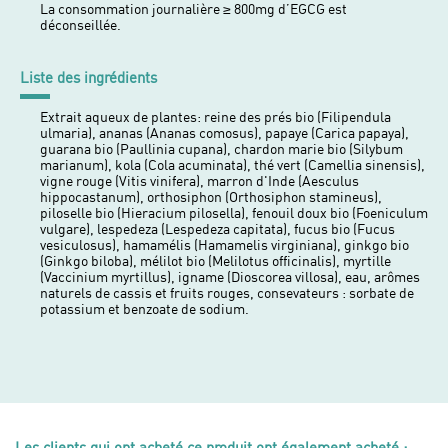
La consommation journalière ≥ 800mg d’EGCG est
déconseillée.
Liste des ingrédients
Extrait aqueux de plantes: reine des prés bio (Filipendula
ulmaria), ananas (Ananas comosus), papaye (Carica papaya),
guarana bio (Paullinia cupana), chardon marie bio (Silybum
marianum), kola (Cola acuminata), thé vert (Camellia sinensis),
vigne rouge (Vitis vinifera), marron d'Inde (Aesculus
hippocastanum), orthosiphon (Orthosiphon stamineus),
piloselle bio (Hieracium pilosella), fenouil doux bio (Foeniculum
vulgare), lespedeza (Lespedeza capitata), fucus bio (Fucus
vesiculosus), hamamélis (Hamamelis virginiana), ginkgo bio
(Ginkgo biloba), mélilot bio (Melilotus officinalis), myrtille
(Vaccinium myrtillus), igname (Dioscorea villosa), eau, arômes
naturels de cassis et fruits rouges, consevateurs : sorbate de
potassium et benzoate de sodium.
Les clients qui ont acheté ce produit ont également acheté :