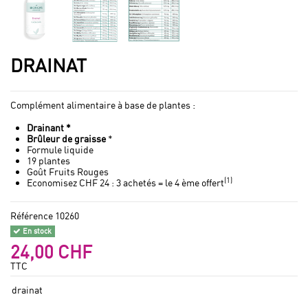
DRAINAT
Complément alimentaire à base de plantes :
Drainant *
Brûleur de graisse
*
Formule liquide
19 plantes
Goût Fruits Rouges
(1)
Economisez CHF 24 : 3 achetés = le 4 ème offert
Référence
10260
En stock
24,00 CHF
TTC
drainat