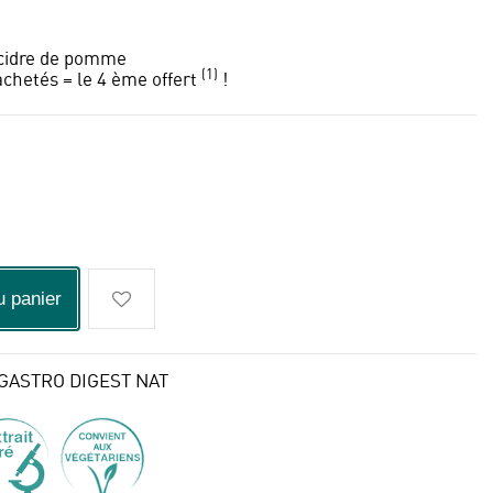
 cidre de pomme
(1)
chetés = le 4 ème offert
!
u panier
GASTRO DIGEST NAT