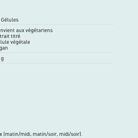
 Gélules
nvient aux végétariens
trait titré
lule végétale
gan
 g
 (matin/midi, matin/soir, midi/soir).